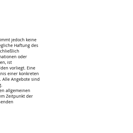
nimmt jedoch keine
Jegliche Haftung des
chließlich
mationen oder
n, ist
den vorliegt. Eine
nis einer konkreten
. Alle Angebote sind
g.
den allgemeinen
em Zeitpunkt der
chenden