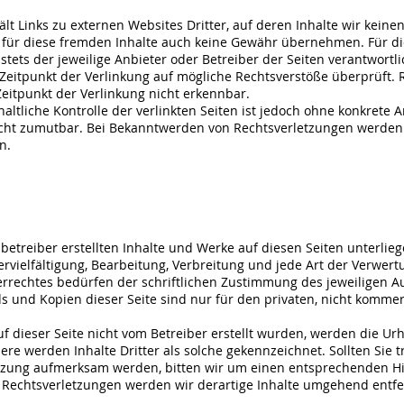
t Links zu externen Websites Dritter, auf deren Inhalte wir keinen
für diese fremden Inhalte auch keine Gewähr übernehmen. Für die
t stets der jeweilige Anbieter oder Betreiber der Seiten verantwortli
eitpunkt der Verlinkung auf mögliche Rechtsverstöße überprüft. 
eitpunkt der Verlinkung nicht erkennbar.
altliche Kontrolle der verlinkten Seiten ist jedoch ohne konkrete 
cht zumutbar. Bei Bekanntwerden von Rechtsverletzungen werden w
n.
nbetreiber erstellten Inhalte und Werke auf diesen Seiten unterli
ervielfältigung, Bearbeitung, Verbreitung und jede Art der Verwer
rechtes bedürfen der schriftlichen Zustimmung des jeweiligen Au
ds und Kopien dieser Seite sind nur für den privaten, nicht komme
uf dieser Seite nicht vom Betreiber erstellt wurden, werden die Ur
ere werden Inhalte Dritter als solche gekennzeichnet. Sollten Sie 
tzung aufmerksam werden, bitten wir um einen entsprechenden Hi
Rechtsverletzungen werden wir derartige Inhalte umgehend entfe