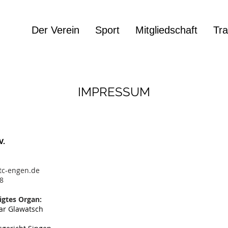
Der Verein
Sport
Mitgliedschaft
Tra
IMPRESSUM
V.
tc-engen.de
58
igtes Organ:
har Glawatsch