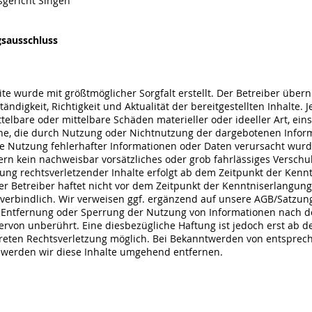
sgericht Singen
gsausschluss
ite wurde mit größtmöglicher Sorgfalt erstellt. Der Betreiber über
tändigkeit, Richtigkeit und Aktualität der bereitgestellten Inhalte. 
telbare oder mittelbare Schäden materieller oder ideeller Art, eins
e, die durch Nutzung oder Nichtnutzung der dargebotenen Infor
e Nutzung fehlerhafter Informationen oder Daten verursacht wurde
ern kein nachweisbar vorsätzliches oder grob fahrlässiges Verschul
g rechtsverletzender Inhalte erfolgt ab dem Zeitpunkt der Kennt
er Betreiber haftet nicht vor dem Zeitpunkt der Kenntniserlangung
verbindlich. Wir verweisen ggf. ergänzend auf unsere AGB/Satzun
r Entfernung oder Sperrung der Nutzung von Informationen nach 
ervon unberührt. Eine diesbezügliche Haftung ist jedoch erst ab d
kreten Rechtsverletzung möglich. Bei Bekanntwerden von entspre
 werden wir diese Inhalte umgehend entfernen.