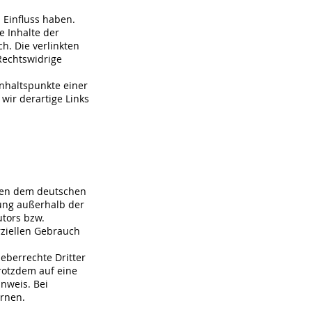
 Einfluss haben.
 Inhalte der
ch. Die verlinkten
Rechtswidrige
Anhaltspunkte einer
ir derartige Links
egen dem deutschen
tung außerhalb der
tors bzw.
rziellen Gebrauch
heberrechte Dritter
trotzdem auf eine
nweis. Bei
rnen.